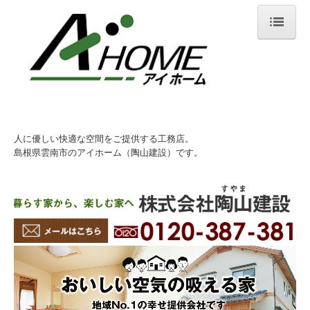
ホーム
イベント情報
ショールームのご案内
人に優しい快適な空間をご提供する工務店。
アイホームのこだわり
島根県雲南市のアイホーム（陶山建設）です。
幸せ提供会社
スーパーウォール工法
免疫住宅
商品紹介
施工事例