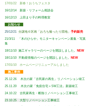
17/01/22 新春！おうちフェスタ
16/12/14 新築・リフォーム相談会
16/12/13
上田まり子の料理教室
お知らせ
25/12/21
分譲地６区画「おろち愉ったり団地」
予約販売
21/3/11 「木のひらや」モニターキャンペーン募集・写真
集
0
0/03220/02
18/11/10 施工ギャラリーのページを開設しました。
NEW
18/11/10 不動産情報のページを開設しました。
NEW
17/01/10 ホームページリニューアルしました
施工事例
25.12.26 木次の家「古民家の再生」リノベーション竣工
25.11.20 木次の家「免疫住宅＋SW工法」新築竣工
24.10.22 古民家再生・断熱リノベーション工事竣工
23.10.25 大型リノベーション工事竣工