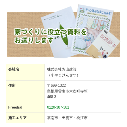
会社名
株式会社陶山建設
（すやまけんせつ）
住所
〒699-1322
島根県雲南市木次町寺領
468-3
Freedial
0120-387-381
施工エリア
雲南市・出雲市・松江市