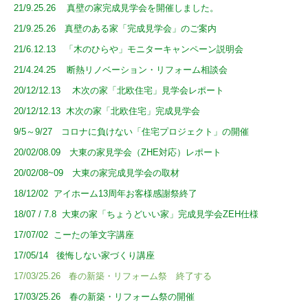
21/9.25.26 真壁の家完成見学会を開催しました。
21/9.25.26 真壁のある家「完成見学会」のご案内
2
1/6.12.13 「木のひらや」モニターキャ
ンペーン説明
会
21/4.24.25 断熱リノベーション・リフォーム相談会
20/12/12.13 木次の家「北欧住宅」見学会レポート
20/12/12.13
木次の家「北欧住宅」完成見学会
9/5～9/27 コロナに負けない「住宅プロジェクト」の開催
20/02/08.09 大東の家見学会（ZHE対応）レポート
20/02/08~09 大東の家完成見学会の取材
取
18/12/02 アイホーム13周年お客様感謝祭終了
18/07
/ 7.8
大東の家「ちょうどいい家」完成見学会ZEH仕様
17/07/02 こーたの筆文字講座
17/05/14
後悔しない家づくり講座
17/03/25.26 春の新築・リフォーム祭 終了する
17/03/25.26 春の新築・リフォーム祭の開催