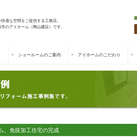
い快適な空間をご提供する工務店。
南市のアイホーム（陶山建設）です。
ショールームのご案内
アイホームのこだわり
幸せ提供会社
スーパーウォール工法
免疫住宅
ム、免疫加工住宅の完成