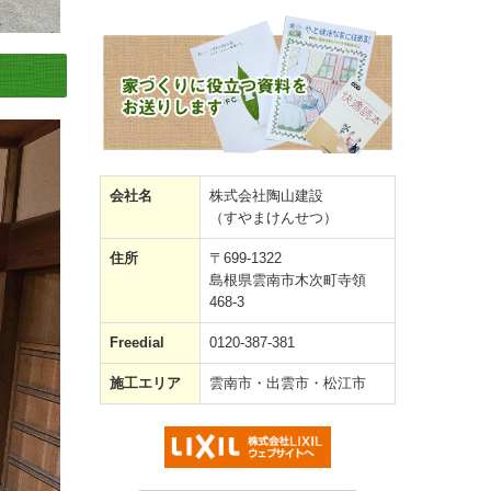
会社名
株式会社陶山建設
（すやまけんせつ）
住所
〒699-1322
島根県雲南市木次町寺領
468-3
Freedial
0120-387-381
施工エリア
雲南市・出雲市・松江市