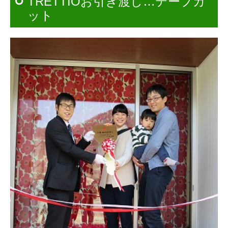
TRETTIOお引き渡し…テープカ
ット
施工事例（新築）
施工事例（リフォーム）
引渡し
施工ギャラリー
家づくりの流れ
お客様の声
資金情報
不動産情報
会社情報
お問合せ