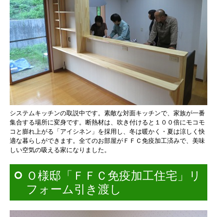
システムキッチンの取説中です。
素敵な対面キッチンで、家族が一番
集合する場所に変身です。
断熱材は、吹き付けると１００倍にモコモ
コと
膨れ上がる「アイシネン」を採用し、
冬は暖かく・夏は涼しく快
適な暮らしができます。
全てのお部屋がＦＦＣ免疫加工済みで、
美味
しい空気の吸える家になりました。
Ｏ様邸「ＦＦＣ免疫加工住宅」リ
フォーム引き渡し