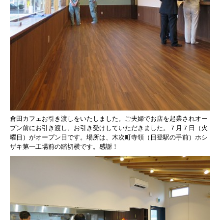
倉田カフェお引き渡しをいたしました。
ご夫婦でお店を起業されオー
プン前に
お引き渡し、お引き受けしていただきました。
７月７日（火
曜日）がオープン日です。
場所は、木次町寺領（日登駅の手前）
ホシ
ザキ第一工場前の踏切横です。
感謝！