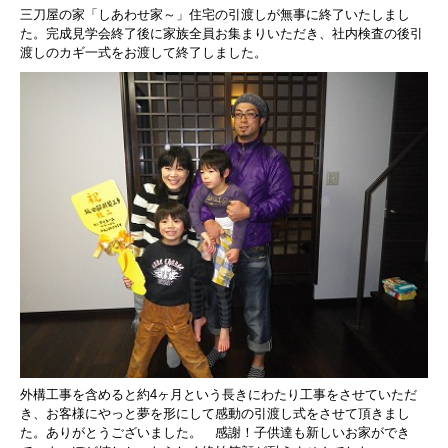
三刀屋の家「しあわせ家～」住宅の引渡しが無事に終了いたしまし
た。
完成見学会終了後に家族全員お集まりいただき、
社内検査の後引
渡しのカギ一式をお渡して終了しました。
外構工事を含めると約4ヶ月という長きにわたり工事をさせていただ
き、
お客様にやっと夢を形にして
感動の引渡し式をさせて頂きまし
た。
ありがとうございました。 感謝！
子供達も新しいお家ができ