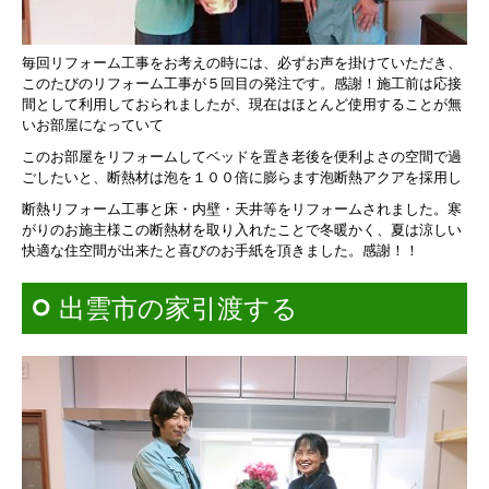
毎回リフォーム工事をお考えの時には、
必ずお声を掛けていただき、
このたびのリフォーム工事が５回目の発注です。
感謝！
施工前は応接
間として利用しておられましたが、
現在はほとんど使用することが無
いお部屋になっていて
このお部屋をリフォームして
ベッドを置き老後を便利よさの空間で過
ごしたいと、
断熱材は泡を１００倍に膨らます泡断熱アクアを採用し
断熱リフォーム工事と
床・内壁・天井等をリフォームされました。
寒
がりのお施主様
この断熱材を取り入れたことで
冬暖かく、夏は涼しい
快適な住空間が出来たと
喜びのお手紙を頂きました。
感謝！！
出雲市の家引渡する