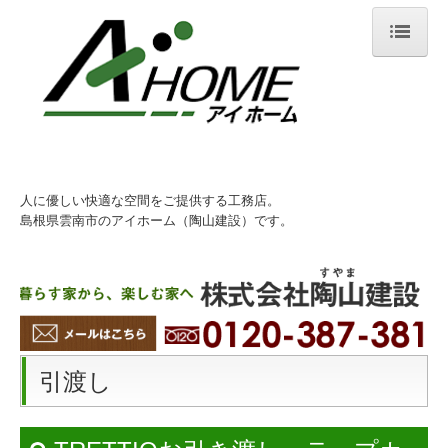
ホーム
イベント情報
ショールームのご案内
人に優しい快適な空間をご提供する工務店。
アイホームのこだわり
島根県雲南市のアイホーム（陶山建設）です。
幸せ提供会社
スーパーウォール工法
免疫住宅
引渡し
商品紹介
施工事例