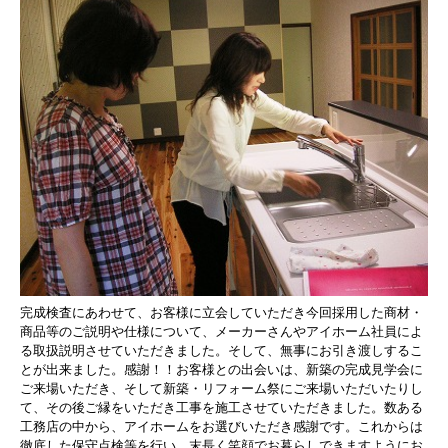
完成検査にあわせて、
お客様に立会していただき今回採用した商材・
商品等のご説明や仕様について、
メーカーさんやアイホーム社員によ
る取扱説明させていただきました。
そして、
無事にお引き渡しするこ
とが出来ました。
感謝！！
お客様との出会いは、新築の完成見学会に
ご来場いただき、
そして新築・リフォーム祭にご来場いただいたりし
て、
その後ご縁をいただき工事を施工させていただきました。
数ある
工務店の中から、
アイホームをお選びいただき感謝です。
これからは
徹底した保守点検等を行い、
末長く笑顔でお暮らしできますようにお